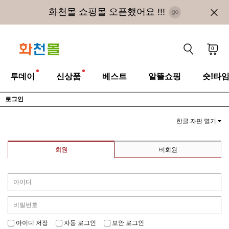
화천몰 쇼핑몰 오픈했어요 !!!
0
투데이
신상품
베스트
알뜰쇼핑
숏!타
로그인
한글 자판 열기
회원
비회원
아이디 저장
자동 로그인
보안 로그인