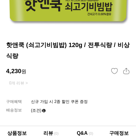
핫앤쿡 (쇠고기비빔밥) 120g / 전투식량 / 비상
식량
4,230
원
0개 리뷰 >
구매혜택
신규 가입 시 2종 할인 쿠폰 증정
배송정보
(조건)
상품정보
리뷰
Q&A
구매정보
(0)
(0)