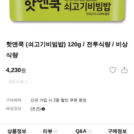
핫앤쿡 (쇠고기비빔밥) 120g / 전투식량 / 비상
식량
4,230
원
0개 리뷰 >
구매혜택
신규 가입 시 2종 할인 쿠폰 증정
배송정보
(조건)
상품정보
리뷰
Q&A
구매정보
(0)
(0)